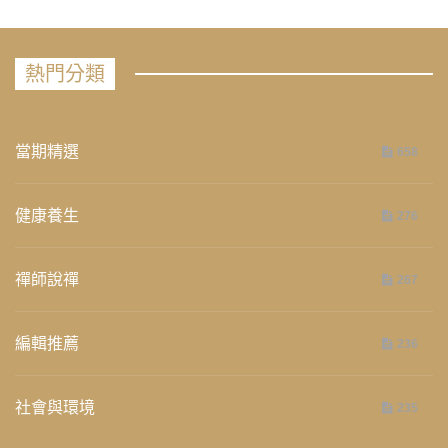
熱門分類
當期精選
658
健康養生
276
禪師說禪
267
編輯推薦
236
社會與環境
235