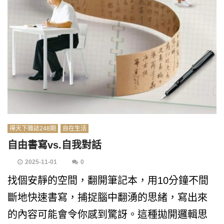
禪天下雜誌248期
自在生活
自由書寫vs.自我對話
2025-11-01
0
找個安靜的空間，翻開筆記本，用10分鐘不間
斷地快速書寫，捕捉腦中翻湧的思緒，寫出來
的內容可能會令你感到驚訝。這種拋開邏輯思