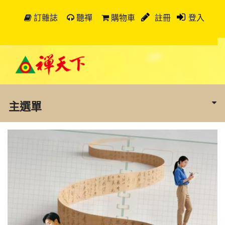
訂雜誌
聽禪
購物車
註冊
登入
主選單