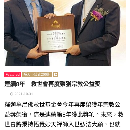
Featured
禪天下雜誌200期
連續8年 救世會再度榮獲宗教公益獎
2021-10-31
釋迦牟尼佛救世基金會今年再度榮獲年宗教公
益獎榮銜，這是連續第8年獲此獎項。未來，救
世會將秉持悟覺妙天禪師入世弘法大願，也就