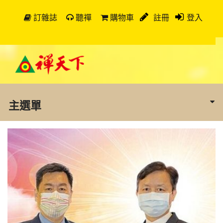
訂雜誌
聽禪
購物車
註冊
登入
主選單