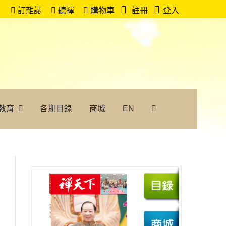
訂雜誌
聽禪
購物車
註冊
登入
教育
各期目錄
商城
EN