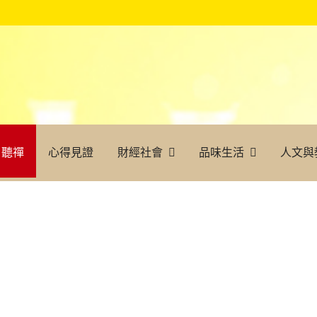
聽禪
心得見證
財經社會
品味生活
人文與