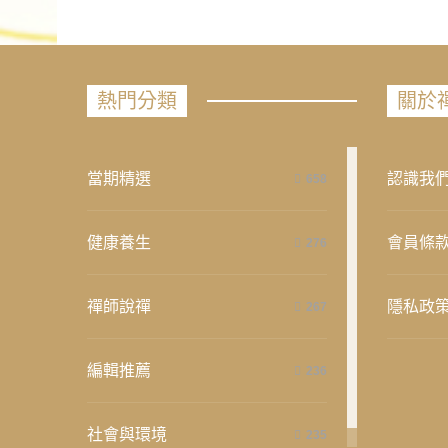
熱門分類
關於
當期精選
認識我
658
健康養生
會員條
276
禪師說禪
隱私政
267
編輯推薦
236
社會與環境
235