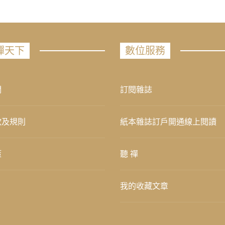
禪天下
數位服務
們
訂閱雜誌
款及規則
紙本雜誌訂戶開通線上閱讀
策
聽 禪
我的收藏文章