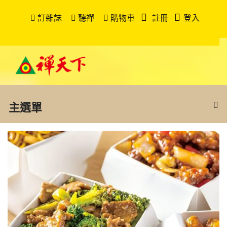
訂雜誌
聽禪
購物車
註冊
登入
主選單