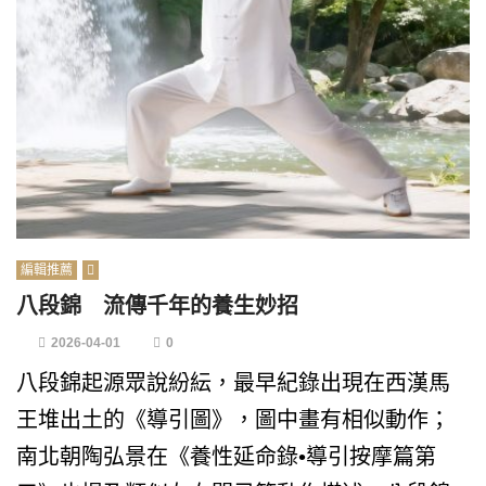
編輯推薦
八段錦 流傳千年的養生妙招
2026-04-01
0
八段錦起源眾說紛紜，最早紀錄出現在西漢馬
王堆出土的《導引圖》，圖中畫有相似動作；
南北朝陶弘景在《養性延命錄•導引按摩篇第