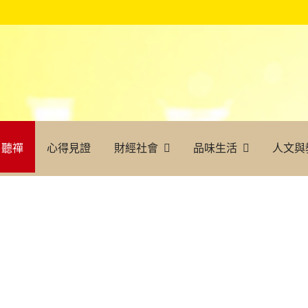
聽禪
心得見證
財經社會
品味生活
人文與