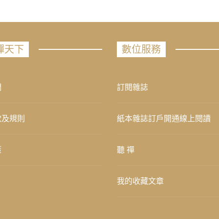
禪天下
數位服務
們
訂閱雜誌
款及規則
紙本雜誌訂戶開通線上閱讀
策
聽 禪
我的收藏文章