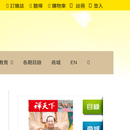
訂雜誌
聽禪
購物車
註冊
登入
教育
各期目錄
商城
EN