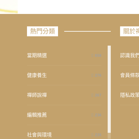
熱門分類
關於
當期精選
認識我
658
健康養生
會員條
276
禪師說禪
隱私政
267
編輯推薦
236
社會與環境
235