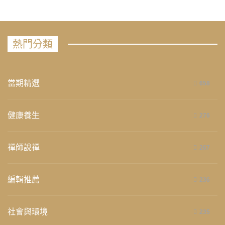
熱門分類
當期精選
658
健康養生
276
禪師說禪
267
編輯推薦
236
社會與環境
235