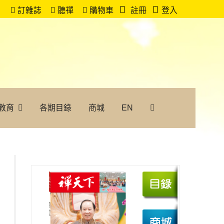
訂雜誌
聽禪
購物車
註冊
登入
教育
各期目錄
商城
EN