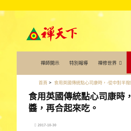
禪師開示
特別報導
禪修世界
首頁
>
食用英國傳統點心司康時，-從中對半撥
食用英國傳統點心司康時，
醬，再合起來吃。
2017-10-30