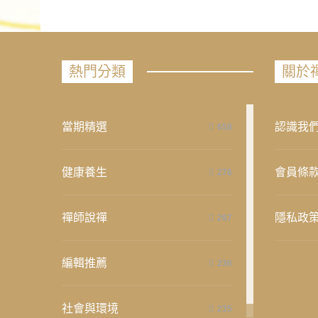
熱門分類
關於
當期精選
認識我
658
健康養生
會員條
276
禪師說禪
隱私政
267
編輯推薦
236
社會與環境
235