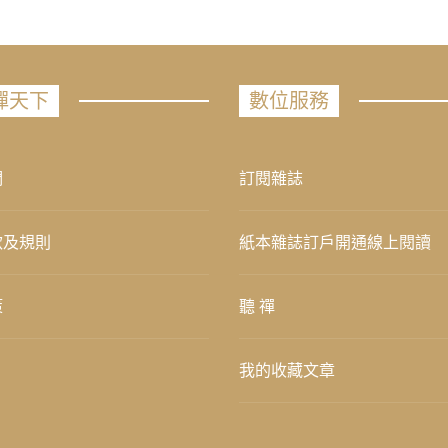
禪天下
數位服務
們
訂閱雜誌
款及規則
紙本雜誌訂戶開通線上閱讀
策
聽 禪
我的收藏文章