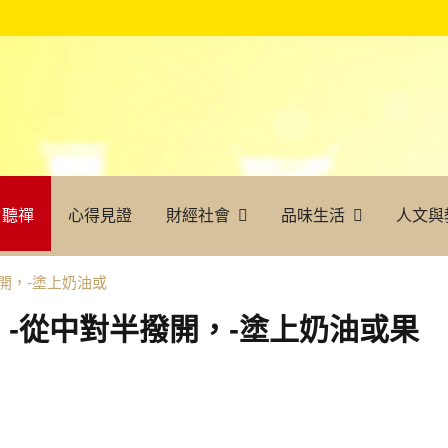
聽禪
心得見證
財經社會
品味生活
人文與
開，-塗上奶油或
-從中對半撥開，-塗上奶油或果