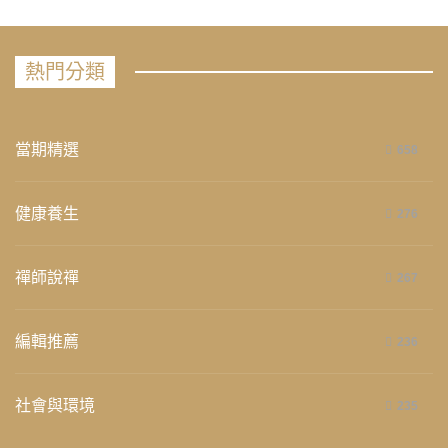
熱門分類
當期精選
658
健康養生
276
禪師說禪
267
編輯推薦
236
社會與環境
235