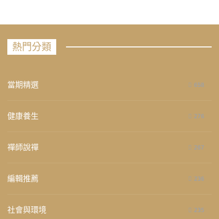
熱門分類
當期精選
658
健康養生
276
禪師說禪
267
編輯推薦
236
社會與環境
235