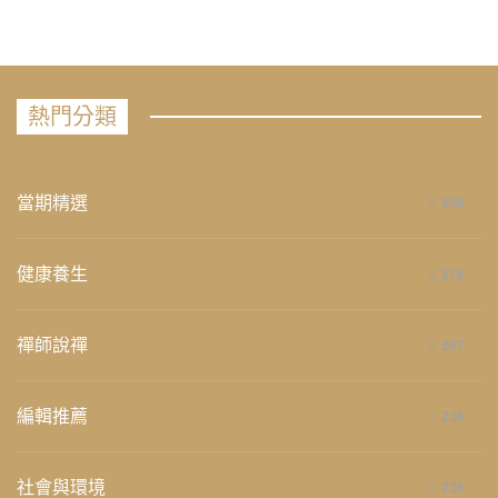
熱門分類
當期精選
658
健康養生
276
禪師說禪
267
編輯推薦
236
社會與環境
235