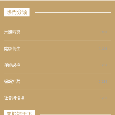
熱門分類
當期精選
658
健康養生
276
禪師說禪
267
編輯推薦
236
社會與環境
235
關於禪天下