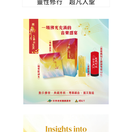
靈性修行 超凡入聖