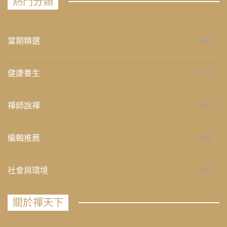
熱門分類
當期精選
658
健康養生
276
禪師說禪
267
編輯推薦
236
社會與環境
235
關於禪天下