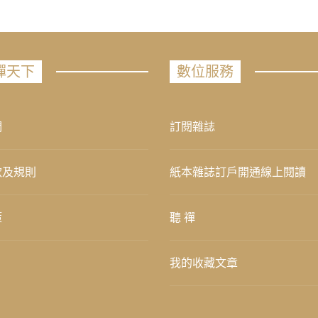
禪天下
數位服務
們
訂閱雜誌
款及規則
紙本雜誌訂戶開通線上閱讀
策
聽 禪
我的收藏文章