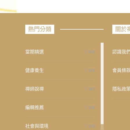
熱門分類
關於
當期精選
認識我
658
健康養生
會員條
276
禪師說禪
隱私政
267
編輯推薦
236
社會與環境
235