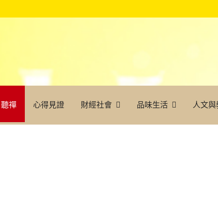
聽禪
心得見證
財經社會
品味生活
人文與