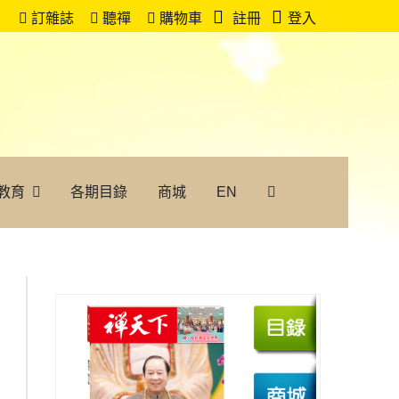
訂雜誌
聽禪
購物車
註冊
登入
教育
各期目錄
商城
EN