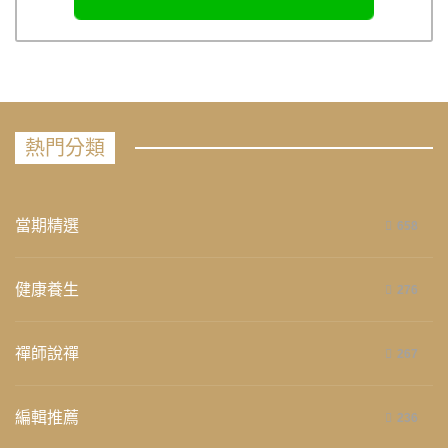
熱門分類
當期精選
658
健康養生
276
禪師說禪
267
編輯推薦
236