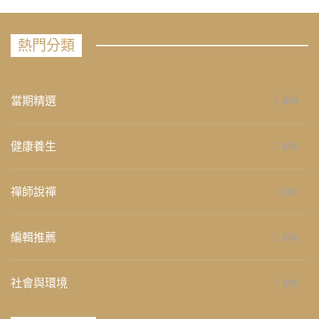
熱門分類
當期精選
658
健康養生
276
禪師說禪
267
編輯推薦
236
社會與環境
235