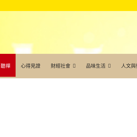
聽禪
心得見證
財經社會
品味生活
人文與