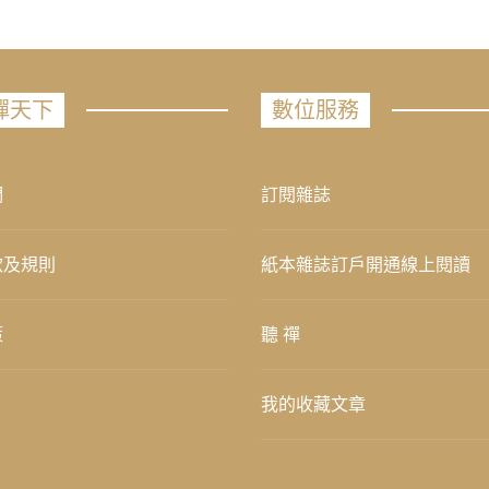
禪天下
數位服務
們
訂閱雜誌
款及規則
紙本雜誌訂戶開通線上閱讀
策
聽 禪
我的收藏文章