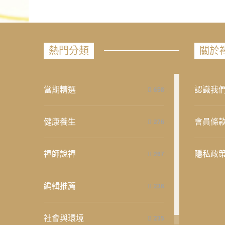
熱門分類
關於
當期精選
認識我
658
健康養生
會員條
276
禪師說禪
隱私政
267
編輯推薦
236
社會與環境
235