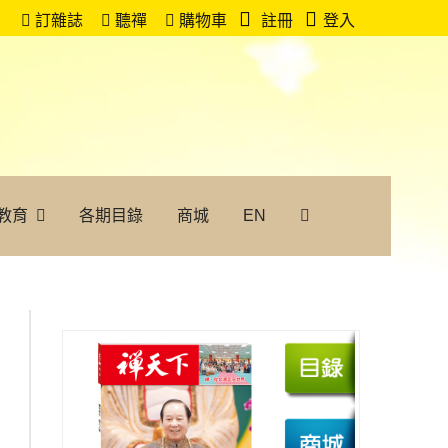
訂雜誌
聽禪
購物車
註冊
登入
教育
各期目錄
商城
EN