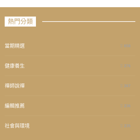
熱門分類
當期精選
658
健康養生
276
禪師說禪
267
編輯推薦
236
社會與環境
235