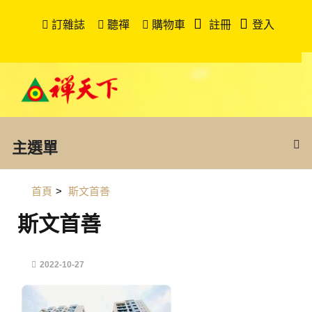
訂雜誌
聽禪
購物車
註冊
登入
主選單
首頁
>
斯文首善
斯文首善
2022-10-27