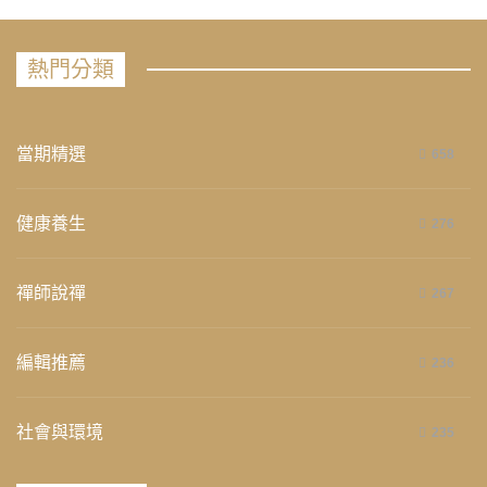
熱門分類
當期精選
658
健康養生
276
禪師說禪
267
編輯推薦
236
社會與環境
235