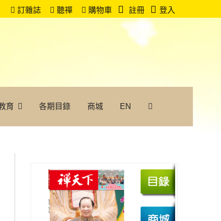
訂雜誌
聽禪
購物車
註冊
登入
教育
各期目錄
商城
EN