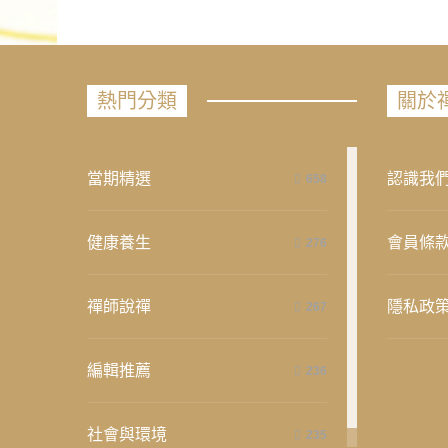
熱門分類
關於
當期精選
認識我
658
健康養生
會員條
276
禪師說禪
隱私政
267
編輯推薦
236
社會與環境
235