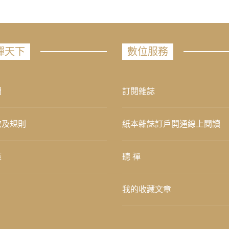
禪天下
數位服務
們
訂閱雜誌
款及規則
紙本雜誌訂戶開通線上閱讀
策
聽 禪
我的收藏文章