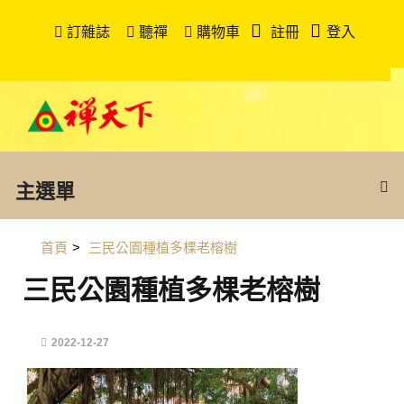
訂雜誌
聽禪
購物車
註冊
登入
主選單
首頁
>
三民公園種植多棵老榕樹
三民公園種植多棵老榕樹
2022-12-27