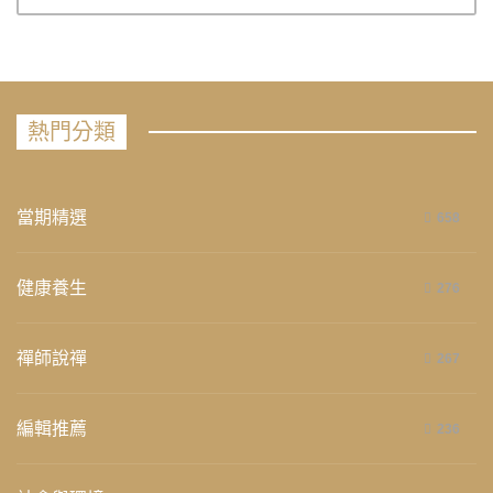
熱門分類
當期精選
658
健康養生
276
禪師說禪
267
編輯推薦
236