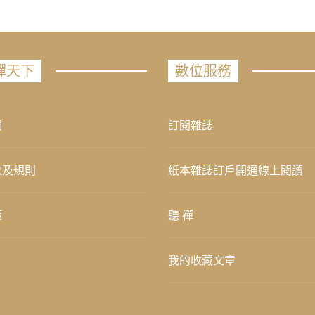
禪天下
數位服務
們
訂閱雜誌
款及規則
紙本雜誌訂戶開通線上閱讀
策
聽 禪
我的收藏文章