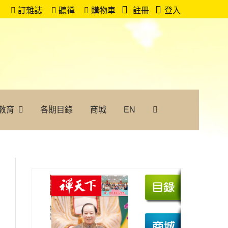
訂雜誌
聽禪
購物車
註冊
登入
教育
各期目錄
商城
EN