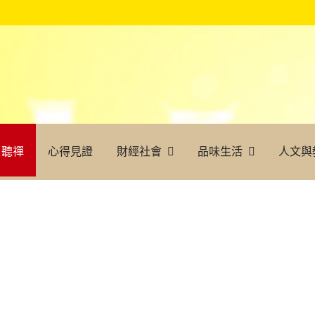
聽禪
心得見證
財經社會
品味生活
人文與