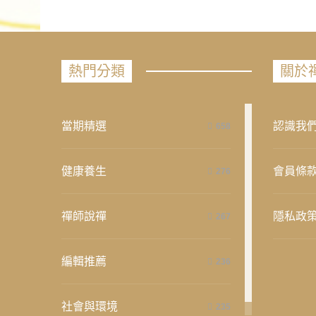
熱門分類
關於
當期精選
認識我
658
健康養生
會員條
276
禪師說禪
隱私政
267
編輯推薦
236
社會與環境
235