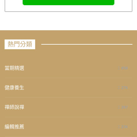
熱門分類
當期精選
658
健康養生
276
禪師說禪
267
編輯推薦
236