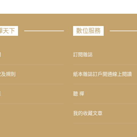
禪天下
數位服務
們
訂閱雜誌
款及規則
紙本雜誌訂戶開通線上閱讀
策
聽 禪
我的收藏文章