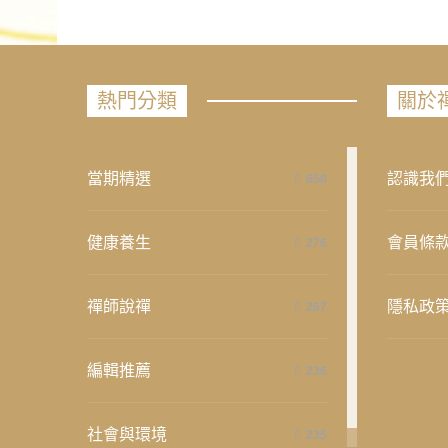
熱門分類
關於
當期精選
認識我
658
健康養生
會員條
276
禪師說禪
隱私政
267
編輯推薦
236
社會與環境
235