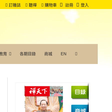
訂雜誌
聽禪
購物車
註冊
登入
教育
各期目錄
商城
EN