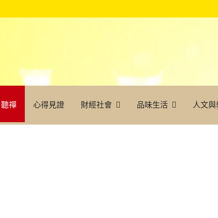
聽禪
心得見證
財經社會
品味生活
人文與