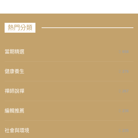
熱門分類
當期精選
658
健康養生
276
禪師說禪
267
編輯推薦
236
社會與環境
235