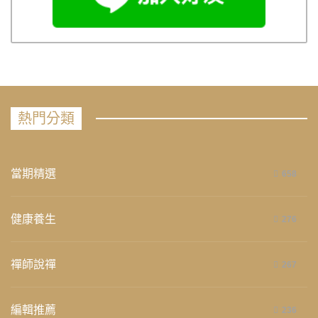
熱門分類
當期精選
658
健康養生
276
禪師說禪
267
編輯推薦
236