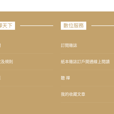
禪天下
數位服務
們
訂閱雜誌
款及規則
紙本雜誌訂戶開通線上閱讀
策
聽 禪
我的收藏文章