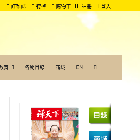
訂雜誌
聽禪
購物車
註冊
登入
教育
各期目錄
商城
EN