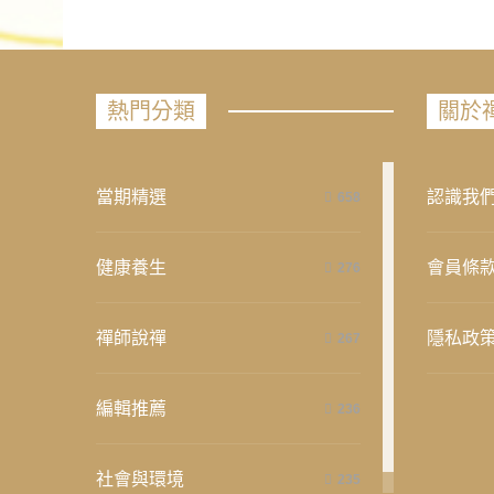
熱門分類
關於
當期精選
認識我
658
健康養生
會員條
276
禪師說禪
隱私政
267
編輯推薦
236
社會與環境
235