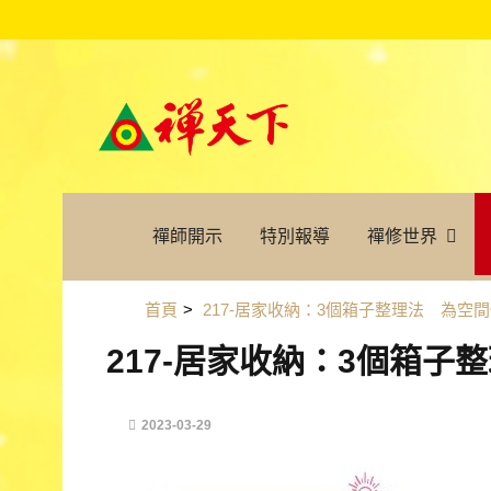
禪師開示
特別報導
禪修世界
首頁
>
217-居家收納：3個箱子整理法 為空
217-居家收納：3個箱
2023-03-29