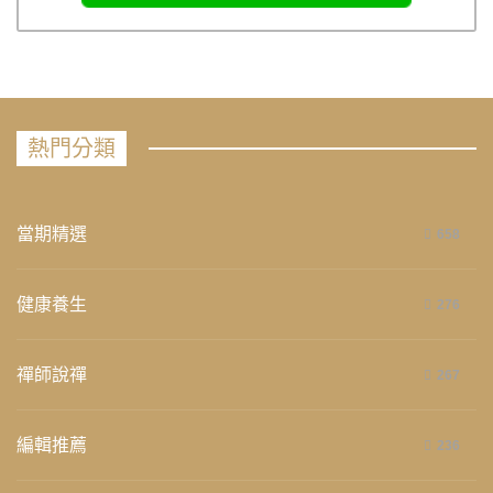
熱門分類
當期精選
658
健康養生
276
禪師說禪
267
編輯推薦
236