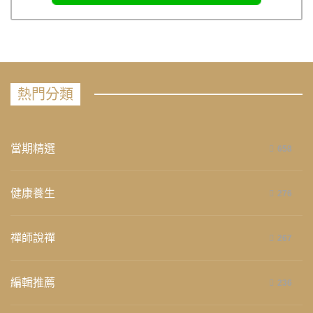
熱門分類
當期精選
658
健康養生
276
禪師說禪
267
編輯推薦
236