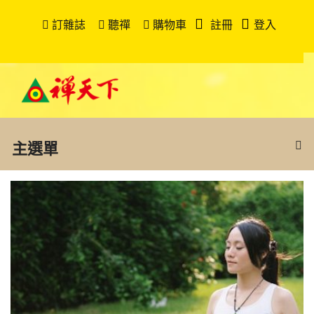
訂雜誌
聽禪
購物車
註冊
登入
主選單