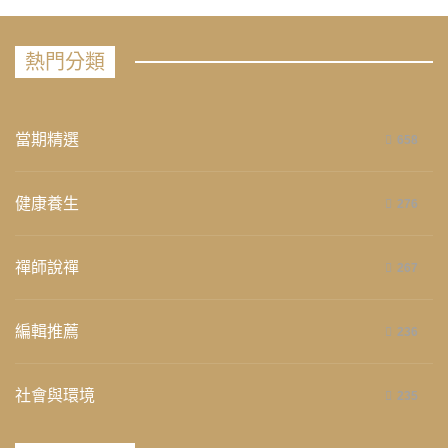
熱門分類
當期精選
658
健康養生
276
禪師說禪
267
編輯推薦
236
社會與環境
235