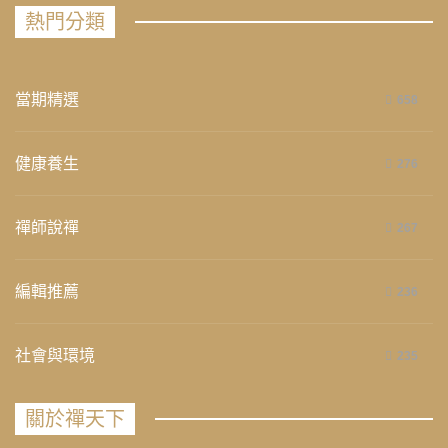
熱門分類
當期精選
658
健康養生
276
禪師說禪
267
編輯推薦
236
社會與環境
235
關於禪天下