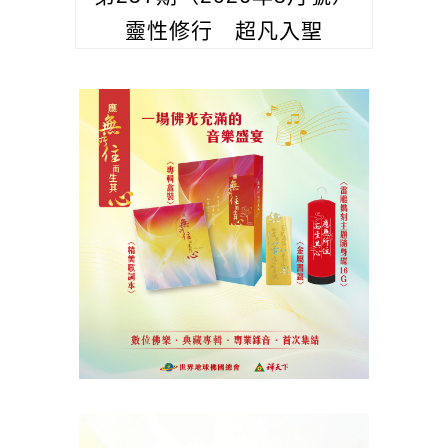
靈性修行 超凡入聖