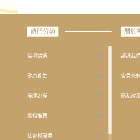
熱門分類
關於
當期精選
認識我
658
健康養生
會員條
276
禪師說禪
隱私政
267
編輯推薦
236
社會與環境
235