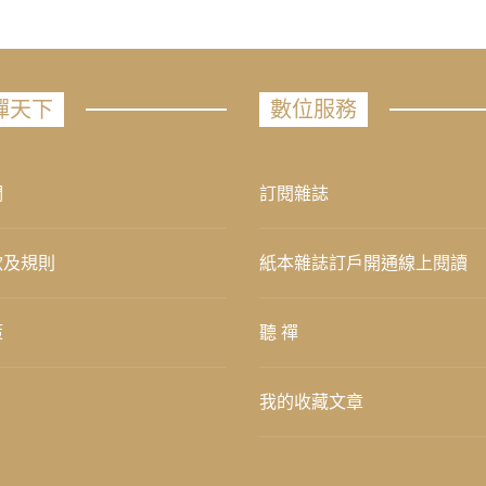
禪天下
數位服務
們
訂閱雜誌
款及規則
紙本雜誌訂戶開通線上閱讀
策
聽 禪
我的收藏文章