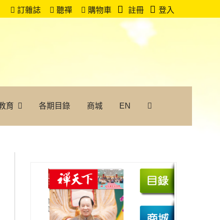
訂雜誌
聽禪
購物車
註冊
登入
教育
各期目錄
商城
EN