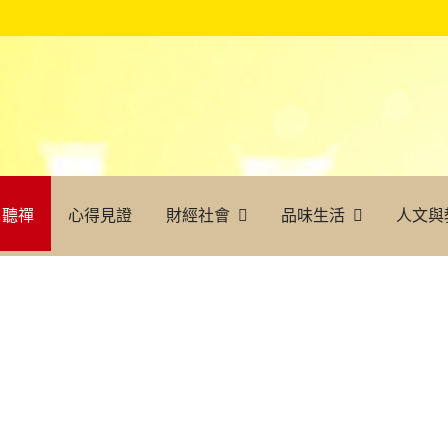
聽禪
心得見證
財經社會
品味生活
人文與