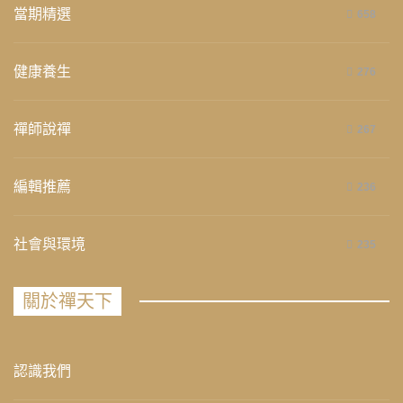
當期精選
658
健康養生
276
禪師說禪
267
編輯推薦
236
社會與環境
235
關於禪天下
認識我們