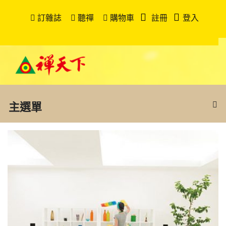
訂雜誌
聽禪
購物車
註冊
登入
主選單