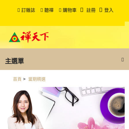
訂雜誌
聽禪
購物車
註冊
登入
主選單
首頁
>
當期精選