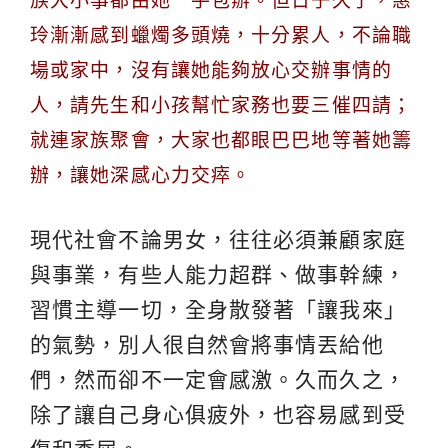
族大小事都由她一手包辦。但日子久了，惠
玲漸漸感到蠟燭多頭燒，十分累人，不論職
場或家中，沒有讓她能夠放心交辦事情的
人，請先生和小孩幫忙家務也要三催四請；
就連家族聚會，大家也都眼巴巴地等著她籌
辦，讓她深感心力交瘁。
現代社會不論男女，往往必須兼顧家庭
與事業，有些人能力超群、做事幹練，
習慣主導一切，全身散發著「讓我來」
的氣勢，別人很自然會將事情丟給他
們，然而卻不一定會感激。久而久之，
除了讓自己身心俱疲外，也容易感到受