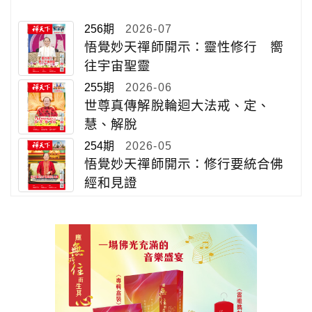
256期
2026-07
悟覺妙天禪師開示：靈性修行 嚮
往宇宙聖靈
255期
2026-06
世尊真傳解脫輪迴大法戒、定、
慧、解脫
254期
2026-05
悟覺妙天禪師開示：修行要統合佛
經和見證