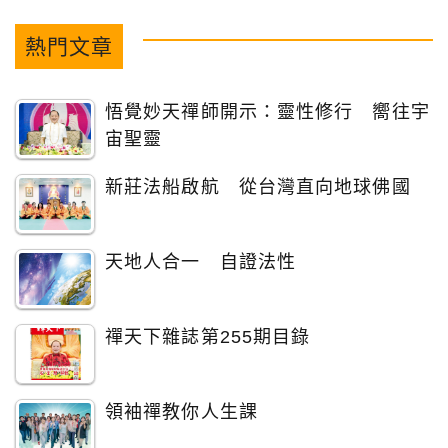
熱門文章
悟覺妙天禪師開示：靈性修行 嚮往宇
宙聖靈
新莊法船啟航 從台灣直向地球佛國
天地人合一 自證法性
禪天下雜誌第255期目錄
領袖禪教你人生課