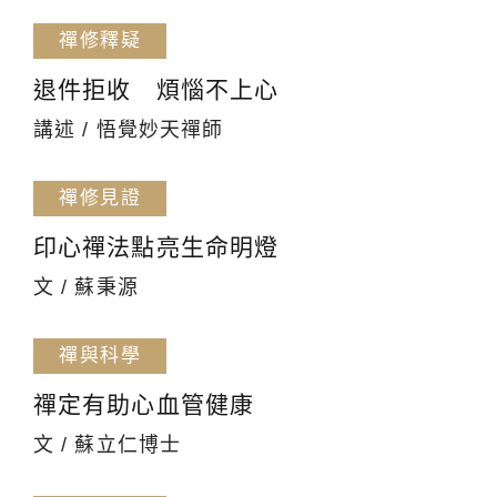
禪修釋疑
退件拒收 煩惱不上心
講述 / 悟覺妙天禪師
禪修見證
印心禪法點亮生命明燈
文 / 蘇秉源
禪與科學
禪定有助心血管健康
文 / 蘇立仁博士