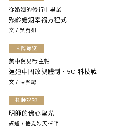
從婚姻的修行中畢業
熟齡婚姻幸福方程式
文 / 吳宥姍
國際瞭望
美中貿易戰主軸
逼迫中國改變體制・5G 科技戰
文 / 陳羿緻
禪師說禪
明師的佛心聖光
講述 / 悟覺妙天禪師