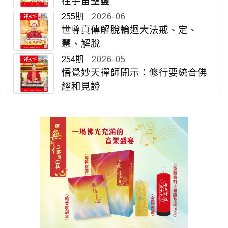
往宇宙聖靈
255期
2026-06
世尊真傳解脫輪迴大法戒、定、
慧、解脫
254期
2026-05
悟覺妙天禪師開示：修行要統合佛
經和見證