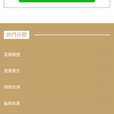
熱門分類
當期精選
658
健康養生
276
禪師說禪
267
編輯推薦
236