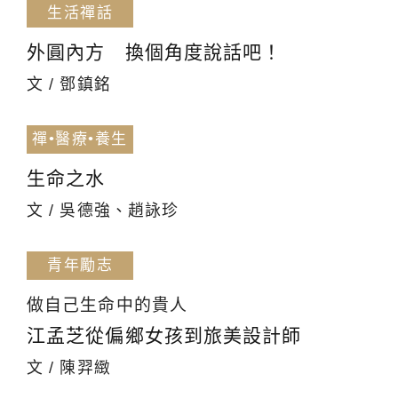
生活禪話
外圓內方 換個角度說話吧！
文 / 鄧鎮銘
禪•醫療•養生
生命之水
文 / 吳德強、趙詠珍
青年勵志
做自己生命中的貴人
江孟芝從偏鄉女孩到旅美設計師
文 / 陳羿緻