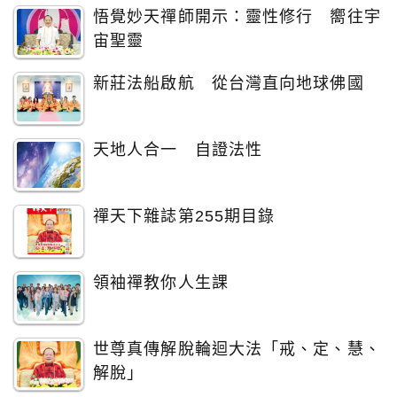
悟覺妙天禪師開示：靈性修行 嚮往宇
宙聖靈
新莊法船啟航 從台灣直向地球佛國
天地人合一 自證法性
禪天下雜誌第255期目錄
領袖禪教你人生課
世尊真傳解脫輪迴大法「戒、定、慧、
解脫」