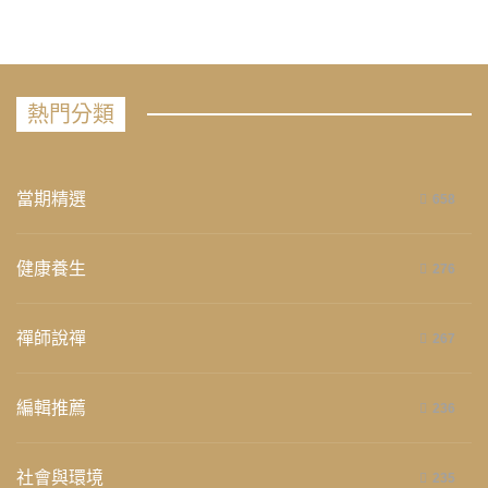
熱門分類
當期精選
658
健康養生
276
禪師說禪
267
編輯推薦
236
社會與環境
235