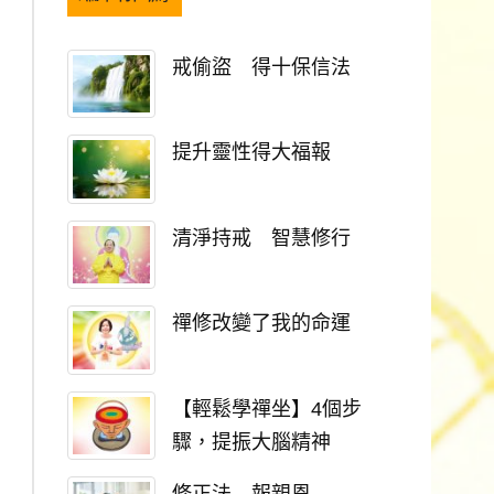
戒偷盜 得十保信法
提升靈性得大福報
清淨持戒 智慧修行
禪修改變了我的命運
【輕鬆學禪坐】4個步
驟，提振大腦精神