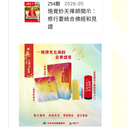
254期
2026-05
悟覺妙天禪師開示：
修行要統合佛經和見
證