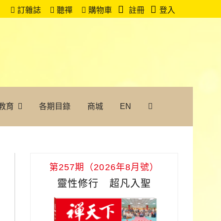
訂雜誌
聽禪
購物車
註冊
登入
教育
各期目錄
商城
EN
第257期（2026年8月號）
靈性修行 超凡入聖