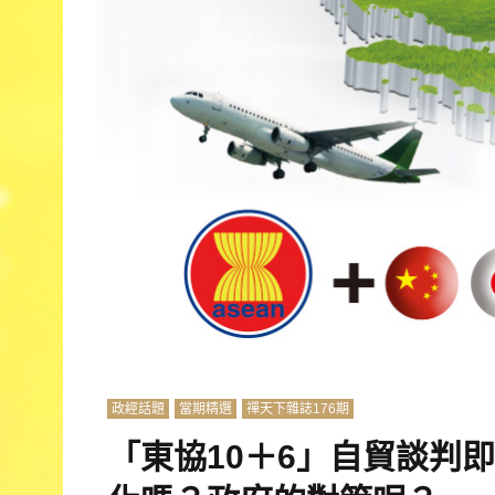
政經話題
當期精選
禪天下雜誌176期
「東協10＋6」自貿談判