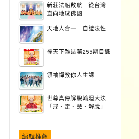
新莊法船啟航 從台灣
直向地球佛國
天地人合一 自證法性
禪天下雜誌第255期目錄
領袖禪教你人生課
世尊真傳解脫輪迴大法
「戒、定、慧、解脫」
編輯推薦