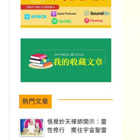
熱門文章
悟覺妙天禪師開示：靈
性修行 嚮往宇宙聖靈