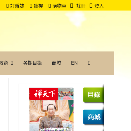
訂雜誌
聽禪
購物車
註冊
登入
教育
各期目錄
商城
EN