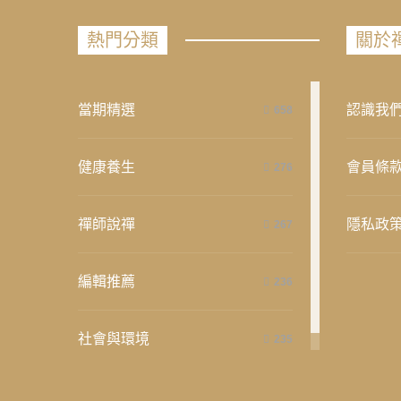
熱門分類
關於
當期精選
認識我
658
健康養生
會員條
276
禪師說禪
隱私政
267
編輯推薦
236
社會與環境
235