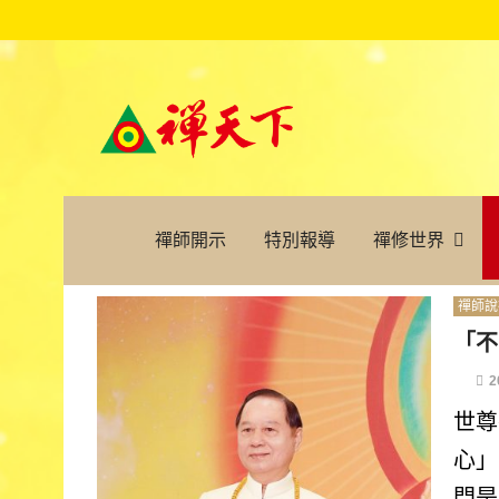
禪師開示
特別報導
禪修世界
禪師說
「不
2
世尊
心」
門是