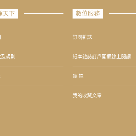
禪天下
數位服務
們
訂閱雜誌
款及規則
紙本雜誌訂戶開通線上閱讀
策
聽 禪
我的收藏文章