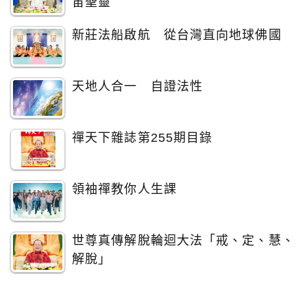
宙聖靈
新莊法船啟航 從台灣直向地球佛國
天地人合一 自證法性
禪天下雜誌第255期目錄
領袖禪教你人生課
世尊真傳解脫輪迴大法「戒、定、慧、
解脫」