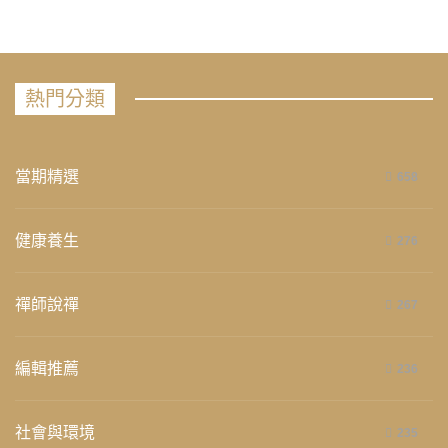
熱門分類
當期精選
658
健康養生
276
禪師說禪
267
編輯推薦
236
社會與環境
235