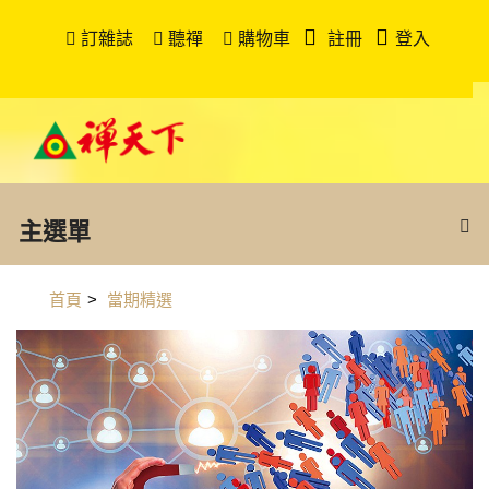
訂雜誌
聽禪
購物車
註冊
登入
主選單
首頁
>
當期精選