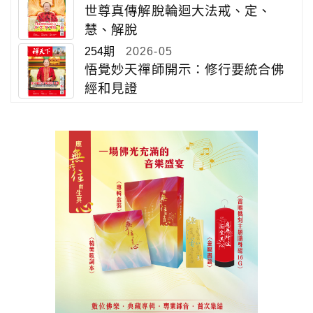
世尊真傳解脫輪迴大法戒、定、
慧、解脫
254期
2026-05
悟覺妙天禪師開示：修行要統合佛
經和見證