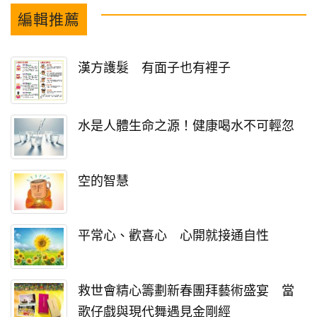
編輯推薦
漢方護髮 有面子也有裡子
水是人體生命之源！健康喝水不可輕忽
空的智慧
平常心、歡喜心 心開就接通自性
救世會精心籌劃新春團拜藝術盛宴 當
歌仔戲與現代舞遇見金剛經