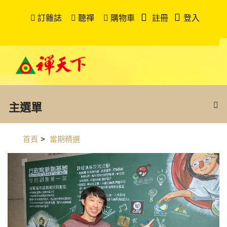
訂雜誌
聽禪
購物車
註冊
登入
主選單
首頁
>
當期精選