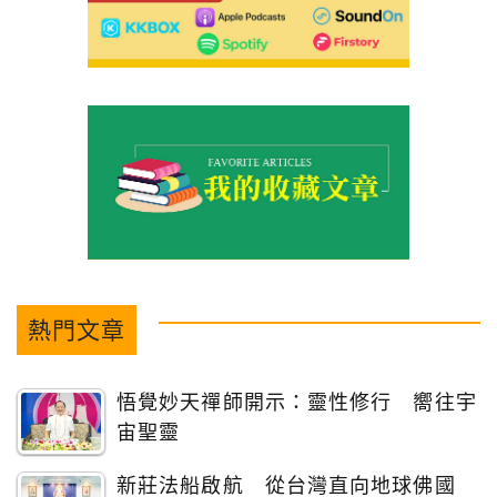
熱門文章
悟覺妙天禪師開示：靈性修行 嚮往宇
宙聖靈
新莊法船啟航 從台灣直向地球佛國