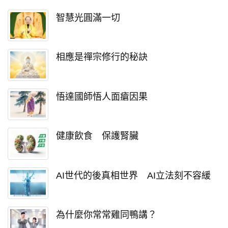
智慧光圓滿一切
相應是禪宗修行的秘訣
悟達國師悟人面瘡因果
健康飲食 保護腎臟
AI世代的後真相世界 AI立法刻不容緩
為什麼你常常雞同鴨講？