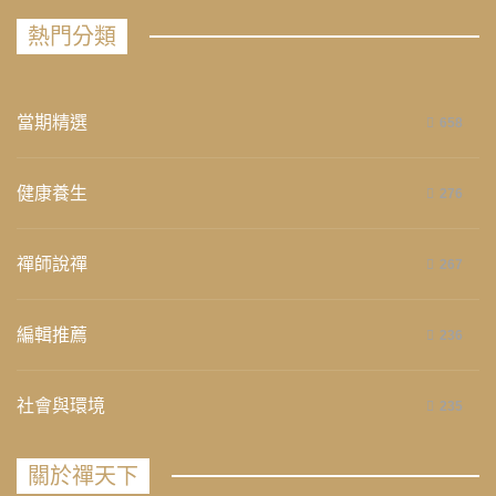
熱門分類
當期精選
658
健康養生
276
禪師說禪
267
編輯推薦
236
社會與環境
235
關於禪天下