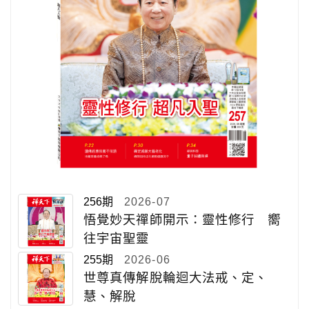
256期
2026-07
悟覺妙天禪師開示：靈性修行 嚮
往宇宙聖靈
255期
2026-06
世尊真傳解脫輪迴大法戒、定、
慧、解脫