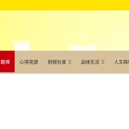
聽禪
心得見證
財經社會
品味生活
人文與