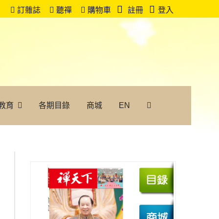
訂雜誌
聽禪
購物車
註冊
登入
教育
各期目錄
商城
EN