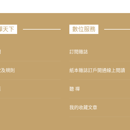
禪天下
數位服務
們
訂閱雜誌
款及規則
紙本雜誌訂戶開通線上閱讀
策
聽 禪
我的收藏文章