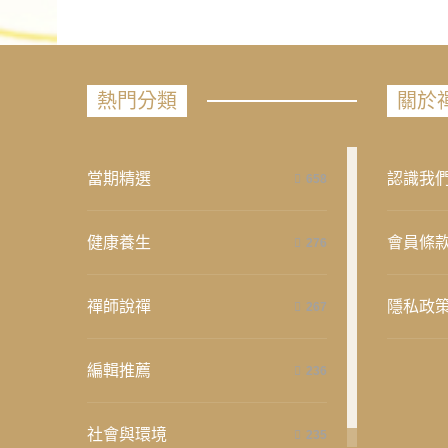
熱門分類
關於
當期精選
認識我
658
健康養生
會員條
276
禪師說禪
隱私政
267
編輯推薦
236
社會與環境
235