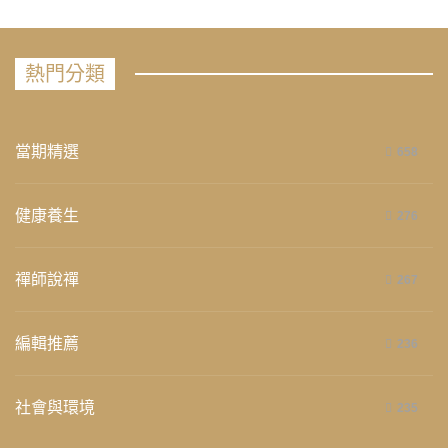
熱門分類
當期精選
658
健康養生
276
禪師說禪
267
編輯推薦
236
社會與環境
235