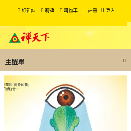
訂雜誌
聽禪
購物車
註冊
登入
主選單