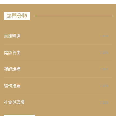
熱門分類
當期精選
658
健康養生
276
禪師說禪
267
編輯推薦
236
社會與環境
235