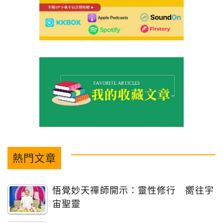
熱門文章
悟覺妙天禪師開示：靈性修行 嚮往宇
宙聖靈