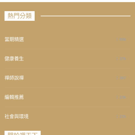
熱門分類
當期精選
658
健康養生
276
禪師說禪
267
編輯推薦
236
社會與環境
235