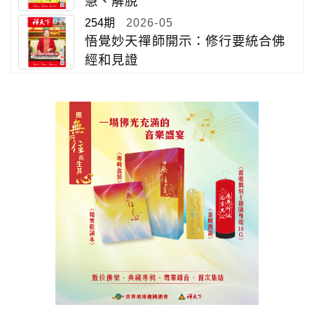
慧、解脫
254期
2026-05
悟覺妙天禪師開示：修行要統合佛
經和見證