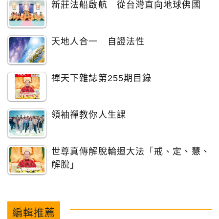
新莊法船啟航 從台灣直向地球佛國
天地人合一 自證法性
禪天下雜誌第255期目錄
領袖禪教你人生課
世尊真傳解脫輪迴大法「戒、定、慧、
解脫」
編輯推薦