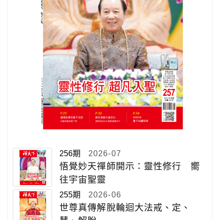
256期
2026-07
悟覺妙天禪師開示：靈性修行 嚮
往宇宙聖靈
255期
2026-06
世尊真傳解脫輪迴大法戒、定、