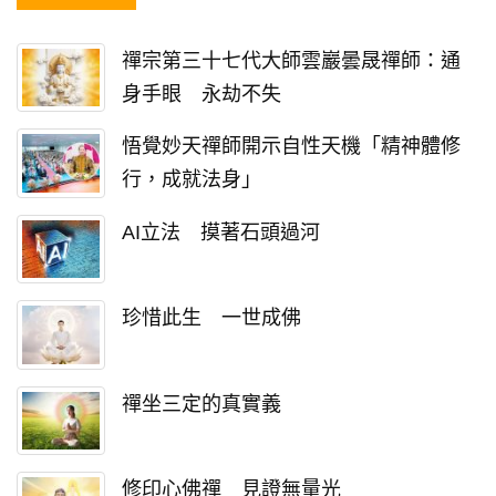
禪宗第三十七代大師雲巖曇晟禪師：通
身手眼 永劫不失
悟覺妙天禪師開示自性天機「精神體修
行，成就法身」
AI立法 摸著石頭過河
珍惜此生 一世成佛
禪坐三定的真實義
修印心佛禪 見證無量光