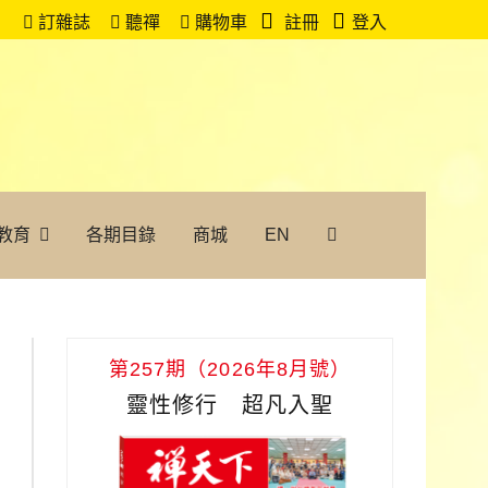
訂雜誌
聽禪
購物車
註冊
登入
教育
各期目錄
商城
EN
第257期（2026年8月號）
靈性修行 超凡入聖