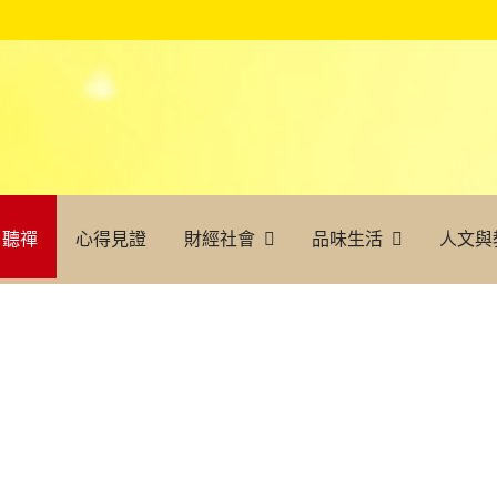
聽禪
心得見證
財經社會
品味生活
人文與