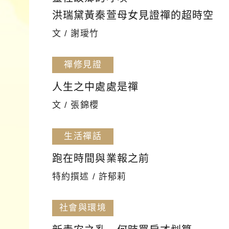
洪瑞黛黃秦萱母女見證禪的超時空
文 / 謝璦竹
禪修見證
人生之中處處是禪
文 / 張錦櫻
生活禪話
跑在時間與業報之前
特約撰述 / 許郁莉
社會與環境