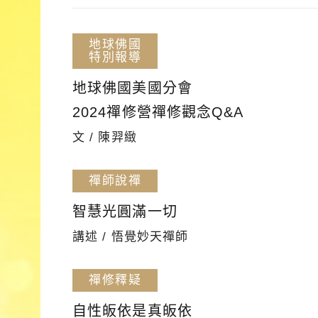
地球佛國
特別報導
地球佛國美國分會
2024禪修營禪修觀念Q&A
文 / 陳羿緻
禪師說禪
智慧光圓滿一切
講述 / 悟覺妙天禪師
禪修釋疑
自性皈依是真皈依