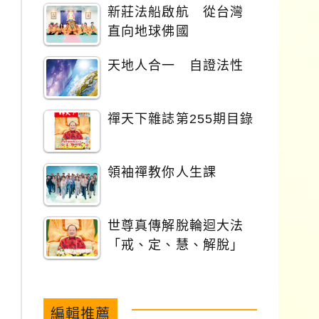
新莊法船啟航 從台灣
直向地球佛國
天地人合一 自證法性
禪天下雜誌第255期目錄
領袖禪教你人生課
世尊真傳解脫輪迴大法
「戒、定、慧、解脫」
編輯推薦