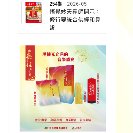
254期
2026-05
悟覺妙天禪師開示：
修行要統合佛經和見
證