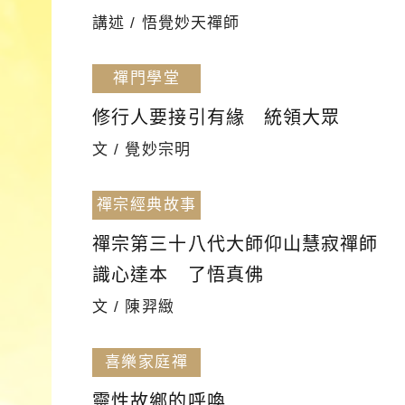
講述 / 悟覺妙天禪師
禪門學堂
修行人要接引有緣 統領大眾
文 / 覺妙宗明
禪宗經典故事
禪宗第三十八代大師仰山慧寂禪師
識心達本 了悟真佛
文 / 陳羿緻
喜樂家庭禪
靈性故鄉的呼喚