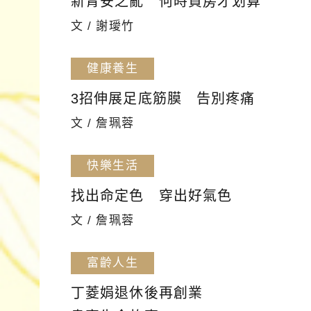
新青安之亂 何時買房才划算
文 / 謝璦竹
健康養生
3招伸展足底筋膜 告別疼痛
文 / 詹珮蓉
快樂生活
找出命定色 穿出好氣色
文 / 詹珮蓉
富齡人生
丁菱娟退休後再創業