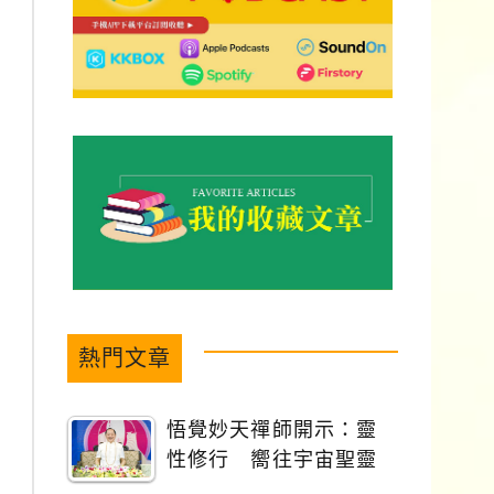
熱門文章
悟覺妙天禪師開示：靈
性修行 嚮往宇宙聖靈