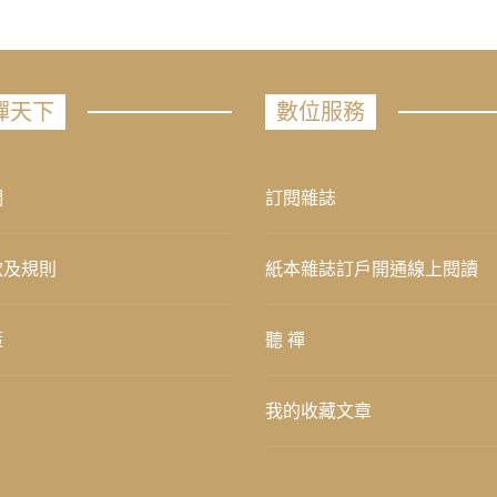
禪天下
數位服務
們
訂閱雜誌
款及規則
紙本雜誌訂戶開通線上閱讀
策
聽 禪
我的收藏文章