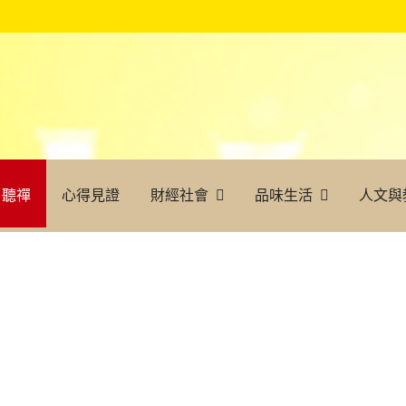
聽禪
心得見證
財經社會
品味生活
人文與