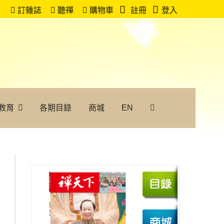
訂雜誌
聽禪
購物車
註冊
登入
教育
各期目錄
商城
EN