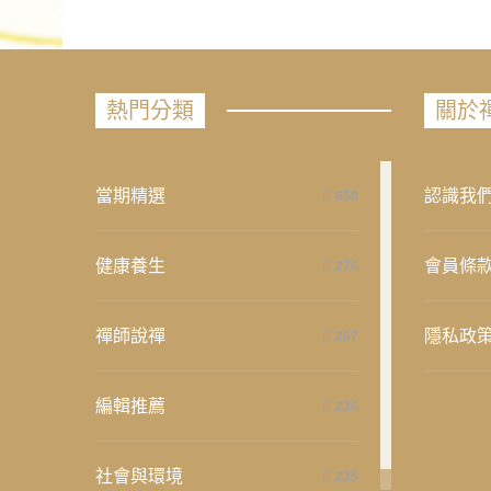
熱門分類
關於
當期精選
認識我
658
健康養生
會員條
276
禪師說禪
隱私政
267
編輯推薦
236
社會與環境
235