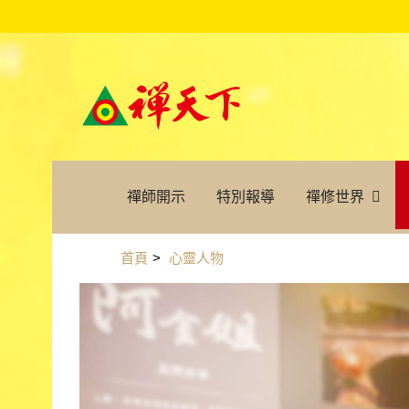
禪師開示
特別報導
禪修世界
首頁
>
心靈人物