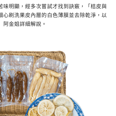
苦味明顯，經多次嘗試才找到訣竅，「桔皮與
細心刷洗果皮內層的白色薄膜並去除乾淨，以
」阿金姐詳細解說。