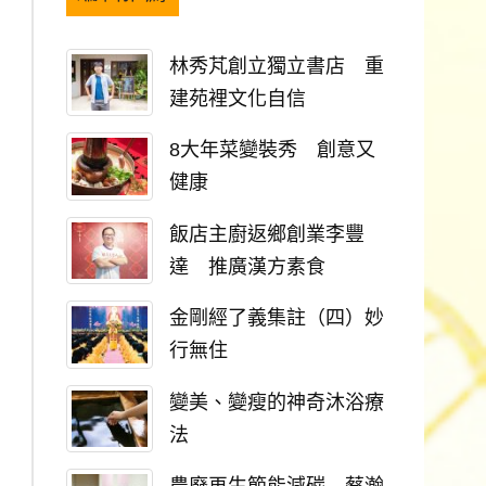
林秀芃創立獨立書店 重
建苑裡文化自信
8大年菜變裝秀 創意又
健康
飯店主廚返鄉創業李豐
達 推廣漢方素食
金剛經了義集註（四）妙
行無住
變美、變瘦的神奇沐浴療
法