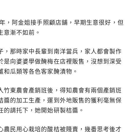
1年，阿金姐接手照顧店舖，早期生意很好，但
生意漸不如前。
子，那時家中長輩到南洋當兵，家人都會製作
於是向婆婆學做醃梅在店裡販售，沒想到深受
薑和瓜類等各色客家醃漬物。
入竹東農會產銷班後，得知農會有兩個產銷班
桔醬的加工生產，運到外地販售的獲利毫無保
任的請托下，她開始研製桔醬。
心農民用心栽培的酸桔被賤賣，幾番思考後才