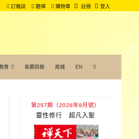
訂雜誌
聽禪
購物車
註冊
登入
教育
各期目錄
商城
EN
第257期（2026年8月號）
靈性修行 超凡入聖