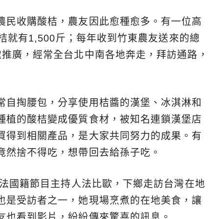
農民收購酸桔，農友因此愈種愈多。有一位高
桔就有1,500斤；每年收到竹東農友送來的總
處推廣，經常全台北中南各地奔走，拜訪通路，
常自掏腰包，分享使用桔醬的漢堡、冰淇淋和
種植的酸桔變成優質食材，被知名連鎖漢堡店
買得到相關產品，是大家共同努力的成果。有
竟然捨不得吃，想帶回去給孫子吃。
請法國籍節目主持人法比歐，下鄉走訪台灣在地
也是受訪者之一，她現場烹煮的在地美食，讓
友也看到影片，紛紛傳來驚喜的訊息。