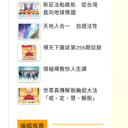
新莊法船啟航 從台灣
直向地球佛國
天地人合一 自證法性
禪天下雜誌第255期目錄
領袖禪教你人生課
世尊真傳解脫輪迴大法
「戒、定、慧、解脫」
編輯推薦