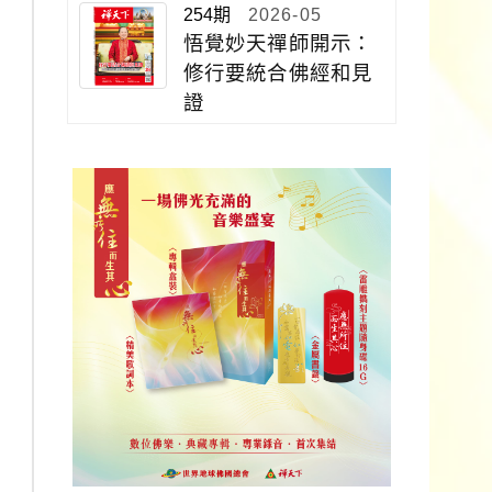
254期
2026-05
悟覺妙天禪師開示：
修行要統合佛經和見
證