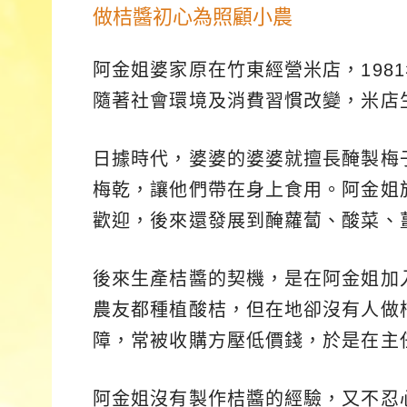
做桔醬初心為照顧小農
阿金姐婆家原在竹東經營米店，198
隨著社會環境及消費習慣改變，米店
日據時代，婆婆的婆婆就擅長醃製梅
梅乾，讓他們帶在身上食用。阿金姐
歡迎，後來還發展到醃蘿蔔、酸菜、
後來生產桔醬的契機，是在阿金姐加
農友都種植酸桔，但在地卻沒有人做
障，常被收購方壓低價錢，於是在主
阿金姐沒有製作桔醬的經驗，又不忍