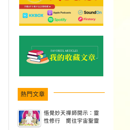
熱門文章
悟覺妙天禪師開示：靈
性修行 嚮往宇宙聖靈