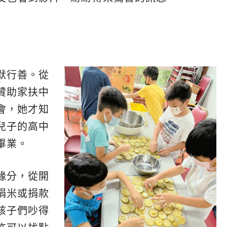
默行善。從
贊助家扶中
會，她才知
兒子的高中
畢業。
緣分，從開
捐米或捐款
孩子們吵得