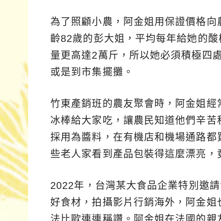
為了照顧小農，阿金姐用保證價格向
齡82歲的彭大姐，平均每年給她的酸
量更高達2萬斤，所以她必須積極四
或是到市集擺攤。
竹東產銷班的農友聚會時，阿金姐經
冰棒給大家吃，讓農民知道他們辛苦
採用為醬料，在有機店和機場通路都
些老人家看到產品包裝得這麼漂亮，
2022年，台灣某大食品企業特別邀
好食材，拍攝影片行銷海外，阿金姐
法比歐連連稱讚。阿金姐在法國的親