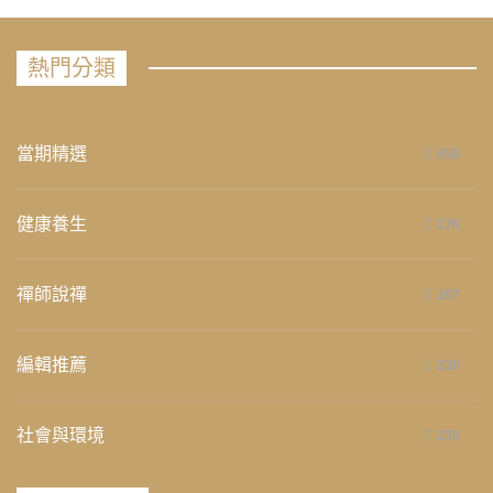
熱門分類
當期精選
658
健康養生
276
禪師說禪
267
編輯推薦
236
社會與環境
235